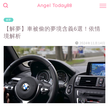
Angel Today88
解夢
【解夢】車被偷的夢境含義6選！依情
境解析
2024年11月14日