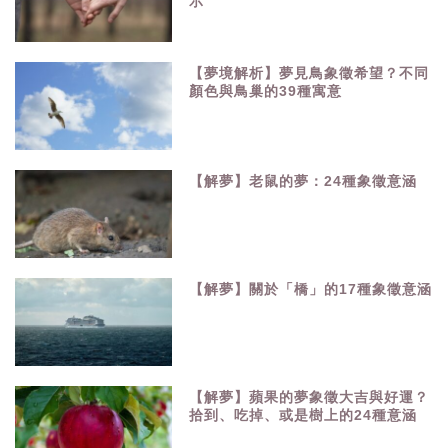
示
【夢境解析】夢見鳥象徵希望？不同
顏色與鳥巢的39種寓意
【解夢】老鼠的夢：24種象徵意涵
【解夢】關於「橋」的17種象徵意涵
【解夢】蘋果的夢象徵大吉與好運？
拾到、吃掉、或是樹上的24種意涵