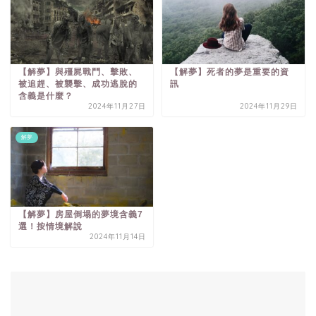
【解夢】與殭屍戰鬥、擊敗、
【解夢】死者的夢是重要的資
被追趕、被襲擊、成功逃脫的
訊
含義是什麼？
2024年11月27日
2024年11月29日
解夢
【解夢】房屋倒塌的夢境含義7
選！按情境解說
2024年11月14日