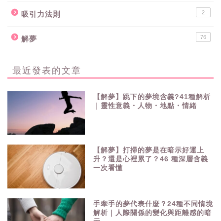
2
吸引力法則
76
解夢
最近發表的文章
【解夢】跳下的夢境含義?41種解析
｜靈性意義・人物・地點・情緒
【解夢】打掃的夢是在暗示好運上
升？還是心裡累了？46 種深層含義
一次看懂
手牽手的夢代表什麼？24種不同情境
解析｜人際關係的變化與距離感的暗