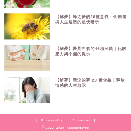
【解夢】蜂之夢的26種意義：金錢運
與人生運勢的起伏暗示
【解夢】夢見生氣的46種涵義｜化解
壓力與不滿的提示
【解夢】哭泣的夢 23 種含義｜釋放
情感的人生啟示
Privacypolicy
Contact us
2023–2026 Angeltoday88