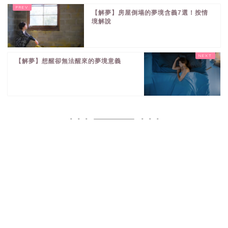
【解夢】房屋倒塌的夢境含義7選！按情
境解說
【解夢】想醒卻無法醒來的夢境意義