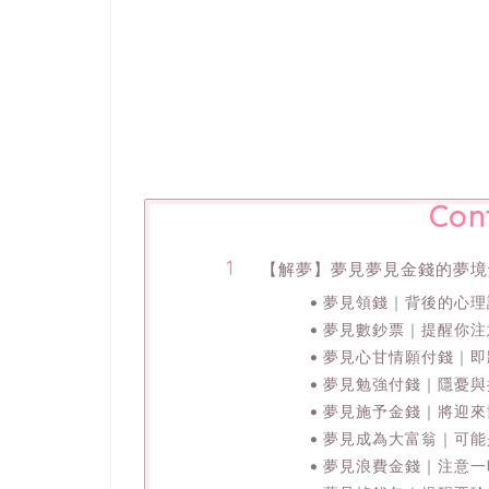
Con
【解夢】夢見夢見金錢的夢境
夢見領錢｜背後的心理
夢見數鈔票｜提醒你注
夢見心甘情願付錢｜即
夢見勉強付錢｜隱憂與
夢見施予金錢｜將迎來
夢見成為大富翁｜可能
夢見浪費金錢｜注意一