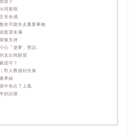
惜當下
出現裂痕
乏安全感
醒你可能失去重要事物
或慾望未滿
望被支持
小心「逆夢」警訊
的支出與願望
被認可？
｜對人際感到失落
康界線
係中你占了上風
半的訊號