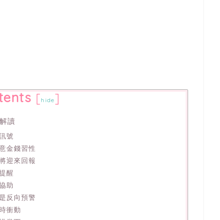
tents
[
]
hide
解讀
訊號
意金錢習性
將迎來回報
提醒
協助
是反向預警
時衝動