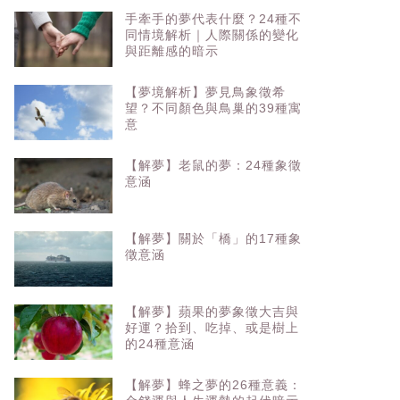
手牽手的夢代表什麼？24種不
同情境解析｜人際關係的變化
與距離感的暗示
【夢境解析】夢見鳥象徵希
望？不同顏色與鳥巢的39種寓
意
【解夢】老鼠的夢：24種象徵
意涵
【解夢】關於「橋」的17種象
徵意涵
【解夢】蘋果的夢象徵大吉與
好運？拾到、吃掉、或是樹上
的24種意涵
【解夢】蜂之夢的26種意義：