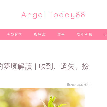
Angel Today88
天使數字
数秘术
復合
雙生火焰
的夢境解讀｜收到、遺失、撿
2025年6月8日