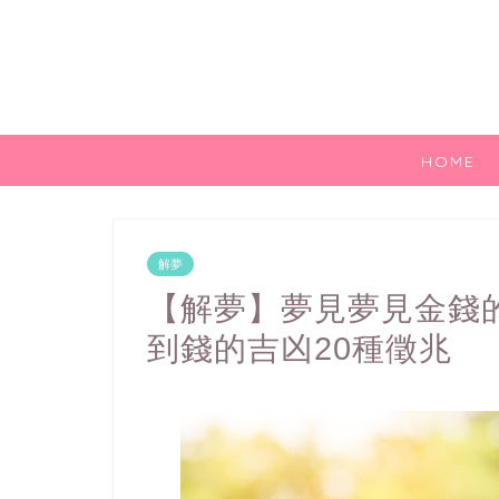
HOME
解夢
【解夢】夢見夢見金錢
到錢的吉凶20種徵兆