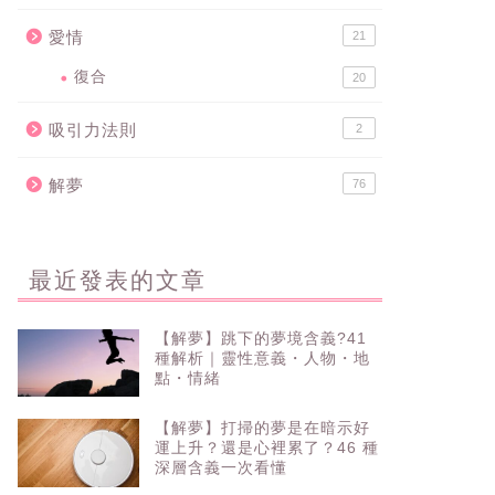
愛情
21
復合
20
吸引力法則
2
解夢
76
最近發表的文章
【解夢】跳下的夢境含義?41
種解析｜靈性意義・人物・地
點・情緒
【解夢】打掃的夢是在暗示好
運上升？還是心裡累了？46 種
深層含義一次看懂