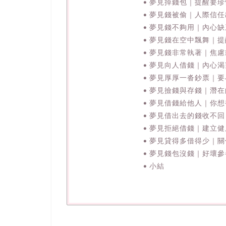
夢見掉錢包｜提醒要珍
夢見錢被偷｜人際信任
夢見錢不夠用｜內心缺
夢見錢在空中飄舞｜提
夢見錢非常執著｜焦慮
夢見向人借錢｜內心渴
夢見厚厚一沓鈔票｜要
夢見撿錢與存錢｜潛在
夢見借錢給他人｜你想
夢見借出去的錢收不回
夢見拒絕借錢｜建立健
夢見貸得多借得少｜關
夢見錢包沒錢｜好壞參
小結