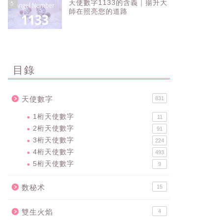
天使數字1133的含義｜揚升大
5
師在照亮您的道路
目錄
天使數字
831
1桁天使數字
11
2桁天使數字
91
3桁天使數字
224
4桁天使數字
493
5桁天使數字
9
数秘术
15
雙生火焰
4