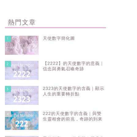
熱門文章
天使数字簡化圖
1
【2222】的天使數字的意義｜
2
信念與勇氣召喚奇跡
2323的天使數字的含義｜顯示
3
人生的重要轉折點
222的天使數字的含義｜與雙
4
生靈相會的前兆，奇跡的到來