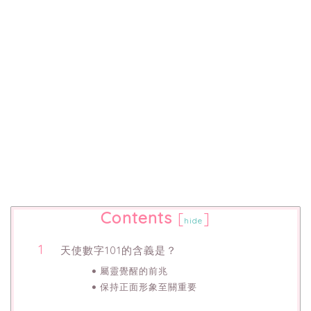
Contents
[
]
hide
天使數字101的含義是？
屬靈覺醒的前兆
保持正面形象至關重要