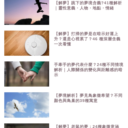
【解夢】跳下的夢境含義?41種解析
｜靈性意義・人物・地點・情緒
【解夢】打掃的夢是在暗示好運上
升？還是心裡累了？46 種深層含義
一次看懂
手牽手的夢代表什麼？24種不同情境
解析｜人際關係的變化與距離感的暗
示
【夢境解析】夢見鳥象徵希望？不同
顏色與鳥巢的39種寓意
【解夢】老鼠的夢：24種象徵意涵