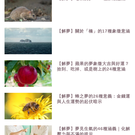
【解夢】關於「橋」的17種象徵意涵
【解夢】蘋果的夢象徵大吉與好運？
拾到、吃掉、或是樹上的24種意涵
【解夢】蜂之夢的26種意義：金錢運
與人生運勢的起伏暗示
【解夢】夢見生氣的46種涵義｜化解
壓力與不滿的提示