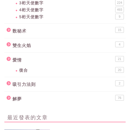
3桁天使數字
224
4桁天使數字
493
5桁天使數字
9
15
数秘术
4
雙生火焰
21
愛情
復合
20
2
吸引力法則
76
解夢
最近發表的文章