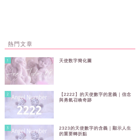
熱門文章
1
天使数字簡化圖
2
【2222】的天使數字的意義｜信念
與勇氣召喚奇跡
3
2323的天使數字的含義｜顯示人生
的重要轉折點