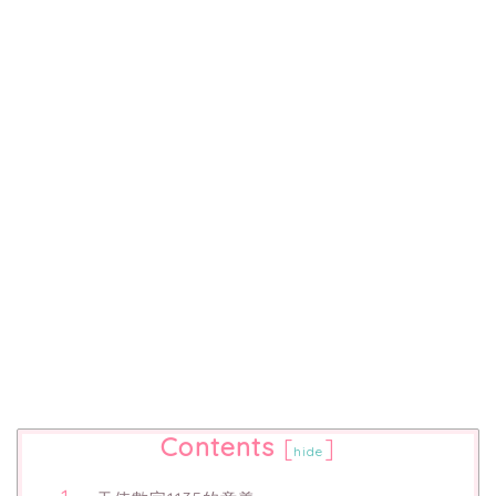
Contents
[
]
hide