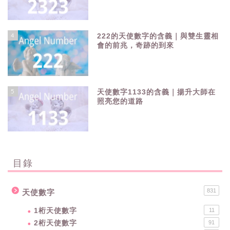
4
222的天使數字的含義｜與雙生靈相
會的前兆，奇跡的到來
5
天使數字1133的含義｜揚升大師在
照亮您的道路
目錄
831
天使數字
1桁天使數字
11
2桁天使數字
91