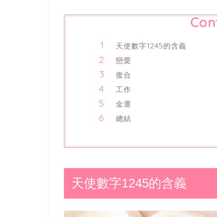
Con
天使數字1245的含義
戀愛
復合
工作
金運
總結
天使數字1245的含義