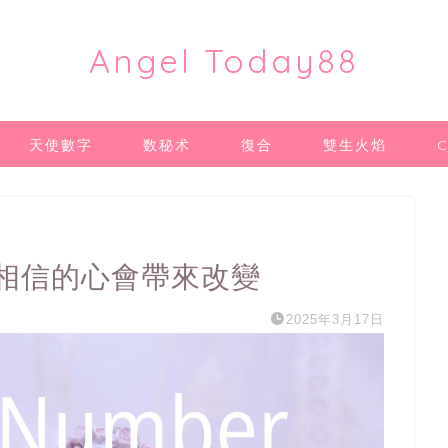
Angel Today88
天使數字
数秘术
復合
雙生火焰
｜相信的心會帶來改變
2025年3月17日