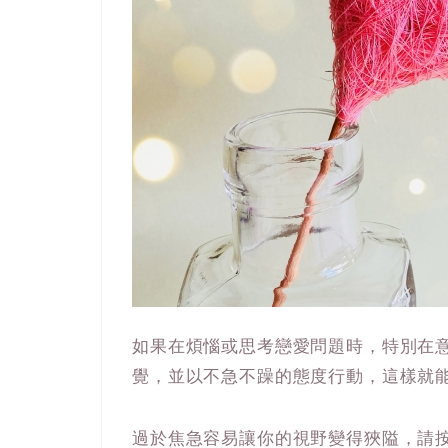
如果在煩惱或思考戀愛問題時，特別在意
覺，並以不急不躁的態度行動，這樣就
過於焦急容易讓你的視野變得狹隘，請