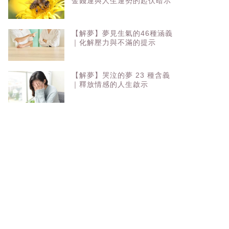
金錢運與人生運勢的起伏暗示
【解夢】夢見生氣的46種涵義
｜化解壓力與不滿的提示
【解夢】哭泣的夢 23 種含義
｜釋放情感的人生啟示