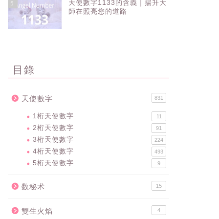
天使數字1133的含義｜揚升大
5
師在照亮您的道路
目錄
天使數字
831
1桁天使數字
11
2桁天使數字
91
3桁天使數字
224
4桁天使數字
493
5桁天使數字
9
数秘术
15
雙生火焰
4