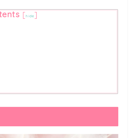
tents
[
]
hide