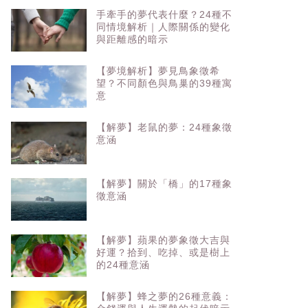
手牽手的夢代表什麼？24種不
同情境解析｜人際關係的變化
與距離感的暗示
【夢境解析】夢見鳥象徵希
望？不同顏色與鳥巢的39種寓
意
【解夢】老鼠的夢：24種象徵
意涵
【解夢】關於「橋」的17種象
徵意涵
【解夢】蘋果的夢象徵大吉與
好運？拾到、吃掉、或是樹上
的24種意涵
【解夢】蜂之夢的26種意義：