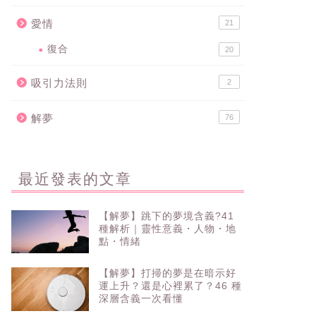
愛情
21
復合
20
吸引力法則
2
解夢
76
最近發表的文章
【解夢】跳下的夢境含義?41
種解析｜靈性意義・人物・地
點・情緒
【解夢】打掃的夢是在暗示好
運上升？還是心裡累了？46 種
深層含義一次看懂