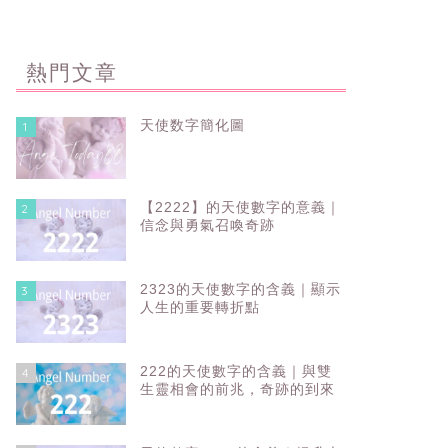
熱門文章
天使数字簡化圖
1
【2222】的天使數字的意義｜
2
信念與勇氣召喚奇跡
2323的天使數字的含義｜顯示
3
人生的重要轉折點
222的天使數字的含義｜與雙
4
生靈相會的前兆，奇跡的到來