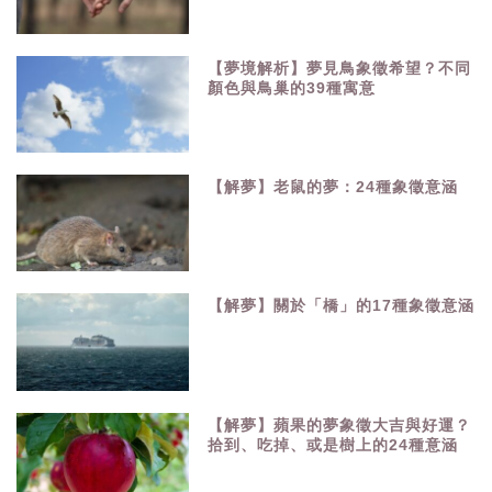
【夢境解析】夢見鳥象徵希望？不同
顏色與鳥巢的39種寓意
【解夢】老鼠的夢：24種象徵意涵
【解夢】關於「橋」的17種象徵意涵
【解夢】蘋果的夢象徵大吉與好運？
拾到、吃掉、或是樹上的24種意涵