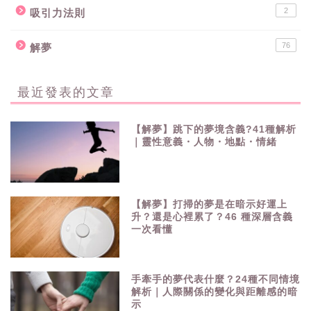
2
吸引力法則
76
解夢
最近發表的文章
【解夢】跳下的夢境含義?41種解析
｜靈性意義・人物・地點・情緒
【解夢】打掃的夢是在暗示好運上
升？還是心裡累了？46 種深層含義
一次看懂
手牽手的夢代表什麼？24種不同情境
解析｜人際關係的變化與距離感的暗
示