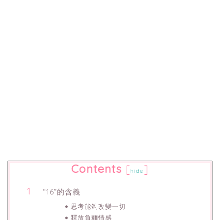
Contents
[
]
hide
“16”的含義
思考能夠改變一切
釋放負麵情感