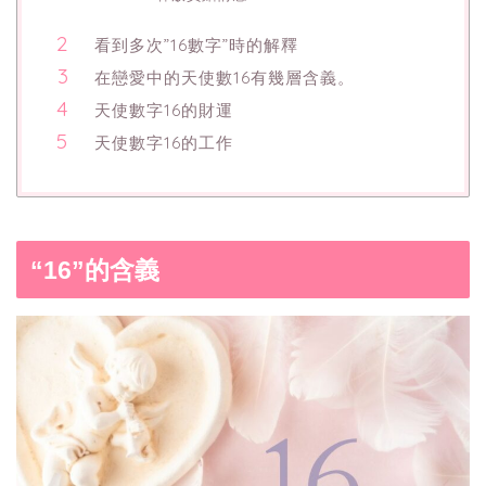
看到多次”16數字”時的解釋
在戀愛中的天使數16有幾層含義。
天使數字16的財運
天使數字16的工作
“16”的含義