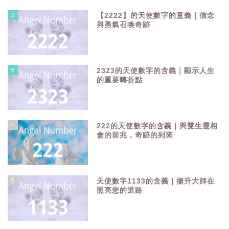
2
【2222】的天使數字的意義｜信念
與勇氣召喚奇跡
3
2323的天使數字的含義｜顯示人生
的重要轉折點
4
222的天使數字的含義｜與雙生靈相
會的前兆，奇跡的到來
5
天使數字1133的含義｜揚升大師在
照亮您的道路