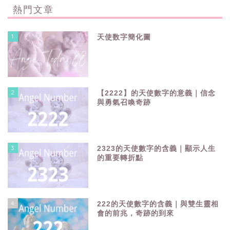
熱門文章
1
天使数字簡化圖
2
【2222】的天使數字的意義｜信念
與勇氣召喚奇跡
3
2323的天使數字的含義｜顯示人生
的重要轉折點
4
222的天使數字的含義｜與雙生靈相
會的前兆，奇跡的到來