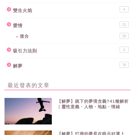
4
雙生火焰
21
愛情
復合
20
2
吸引力法則
76
解夢
最近發表的文章
【解夢】跳下的夢境含義?41種解析
｜靈性意義・人物・地點・情緒
【解夢】打掃的夢是在暗示好運上