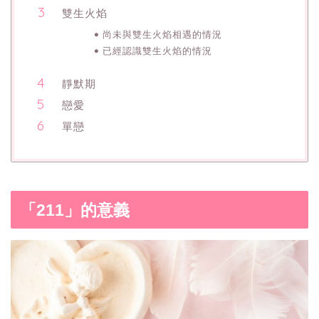
雙生火焰
尚未與雙生火焰相遇的情況
已經認識雙生火焰的情況
靜默期
戀愛
單戀
「211」的意義