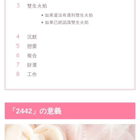
雙生火焰
如果還沒有遇到雙生火焰
如果已經認識雙生火焰
沉默
戀愛
複合
財運
工作
「2442」の意義