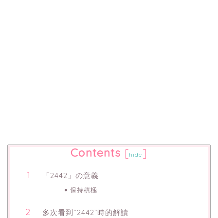
Contents
[
]
hide
「2442」の意義
保持積極
多次看到“2442”時的解讀