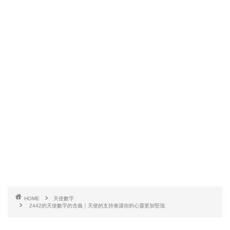
HOME
天使數字
2442的天使數字的含義｜天使的支持會讓你的心靈更加堅強