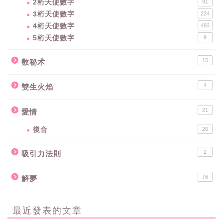
2桁天使數字
91
3桁天使數字
224
4桁天使數字
493
5桁天使數字
9
15
数秘术
4
雙生火焰
21
愛情
復合
20
2
吸引力法則
76
解夢
最近發表的文章