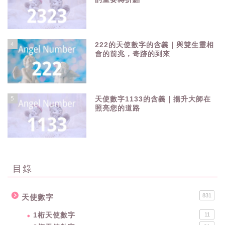
4
222的天使數字的含義｜與雙生靈相
會的前兆，奇跡的到來
5
天使數字1133的含義｜揚升大師在
照亮您的道路
目錄
831
天使數字
1桁天使數字
11