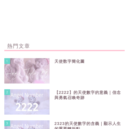
熱門文章
1
天使数字簡化圖
2
【2222】的天使數字的意義｜信念
與勇氣召喚奇跡
3
2323的天使數字的含義｜顯示人生
的重要轉折點