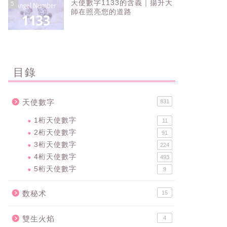
天使數字1133的含義｜揚升大
5
師在照亮您的道路
目錄
天使數字
831
1桁天使數字
11
2桁天使數字
91
3桁天使數字
224
4桁天使數字
493
5桁天使數字
9
数秘术
15
雙生火焰
4