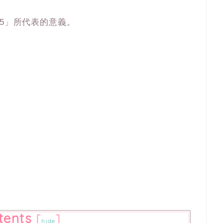
45」所代表的意義。
tents
[
]
hide