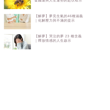
金錢運與人生運勢的起伏暗示
【解夢】夢見生氣的46種涵義
｜化解壓力與不滿的提示
【解夢】哭泣的夢 23 種含義
｜釋放情感的人生啟示