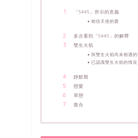
「5445」所示的意義
相信天使的愛
多次看到「5445」的解釋
雙生火焰
與雙生火焰尚未相遇的
已認識雙生火焰的情況
靜默期
戀愛
單戀
復合