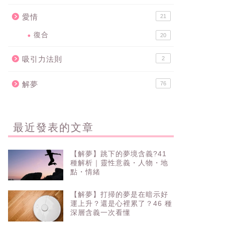
愛情
21
復合
20
吸引力法則
2
解夢
76
最近發表的文章
【解夢】跳下的夢境含義?41
種解析｜靈性意義・人物・地
點・情緒
【解夢】打掃的夢是在暗示好
運上升？還是心裡累了？46 種
深層含義一次看懂