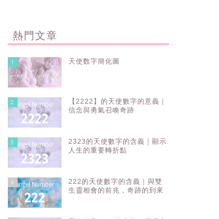
熱門文章
天使数字簡化圖
1
【2222】的天使數字的意義｜
2
信念與勇氣召喚奇跡
2323的天使數字的含義｜顯示
3
人生的重要轉折點
222的天使數字的含義｜與雙
4
生靈相會的前兆，奇跡的到來