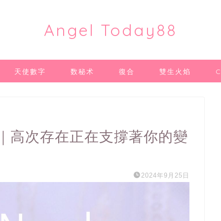
Angel Today88
天使數字
数秘术
復合
雙生火焰
義｜高次存在正在支撐著你的變
2024年9月25日