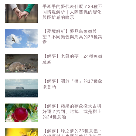
手牽手的夢代表什麼？24種不
同情境解析｜人際關係的變化
與距離感的暗示
【夢境解析】夢見鳥象徵希
望？不同顏色與鳥巢的39種寓
意
【解夢】老鼠的夢：24種象徵
意涵
【解夢】關於「橋」的17種象
徵意涵
【解夢】蘋果的夢象徵大吉與
好運？拾到、吃掉、或是樹上
的24種意涵
【解夢】蜂之夢的26種意義：