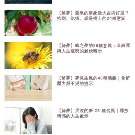
【解夢】蘋果的夢象徵大吉與好運？
拾到、吃掉、或是樹上的24種意涵
【解夢】蜂之夢的26種意義：金錢運
與人生運勢的起伏暗示
【解夢】夢見生氣的46種涵義｜化解
壓力與不滿的提示
【解夢】哭泣的夢 23 種含義｜釋放
情感的人生啟示