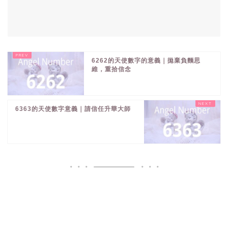
6262的天使數字的意義｜拋棄負麵思
維，重拾信念
6363的天使數字意義｜請信任升華大師