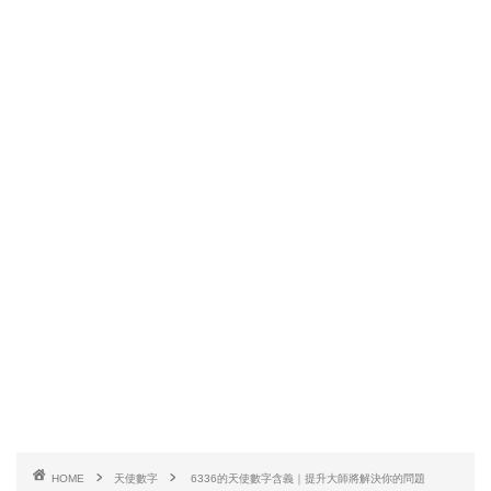
HOME
天使數字
6336的天使數字含義｜提升大師將解決你的問題