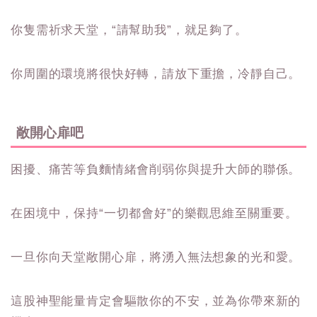
你隻需祈求天堂，“請幫助我”，就足夠了。
你周圍的環境將很快好轉，請放下重擔，冷靜自己。
敞開心扉吧
困擾、痛苦等負麵情緒會削弱你與提升大師的聯係。
在困境中，保持“一切都會好”的樂觀思維至關重要。
一旦你向天堂敞開心扉，將湧入無法想象的光和愛。
這股神聖能量肯定會驅散你的不安，並為你帶來新的