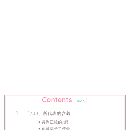
Contents
[
]
hide
「700」所代表的含義
得到正確的指引
你被賦予了使命