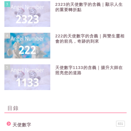
3
2323的天使數字的含義｜顯示人生
的重要轉折點
4
222的天使數字的含義｜與雙生靈相
會的前兆，奇跡的到來
5
天使數字1133的含義｜揚升大師在
照亮您的道路
目錄
831
天使數字