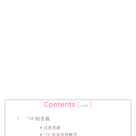
Contents
[
]
hide
“74”的含義
注意思維
“74”並非吉祥數字