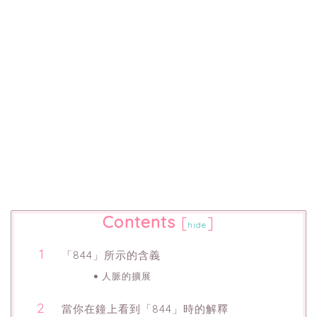
Contents
[
]
hide
「844」所示的含義
人脈的擴展
當你在鐘上看到「844」時的解釋