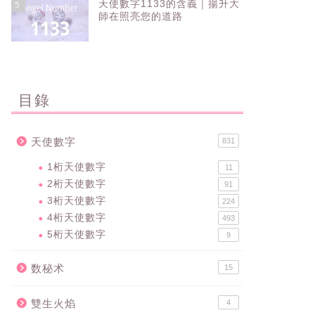
天使數字1133的含義｜揚升大
5
師在照亮您的道路
目錄
天使數字
831
1桁天使數字
11
2桁天使數字
91
3桁天使數字
224
4桁天使數字
493
5桁天使數字
9
数秘术
15
雙生火焰
4