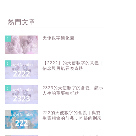
熱門文章
天使数字簡化圖
1
【2222】的天使數字的意義｜
2
信念與勇氣召喚奇跡
2323的天使數字的含義｜顯示
3
人生的重要轉折點
222的天使數字的含義｜與雙
4
生靈相會的前兆，奇跡的到來