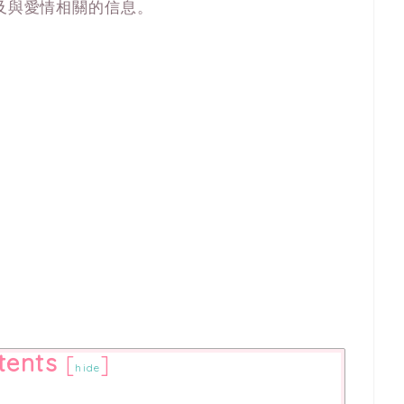
以及與愛情相關的信息。
tents
[
]
hide