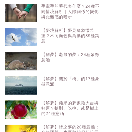
手牽手的夢代表什麼？24種不
同情境解析｜人際關係的變化
與距離感的暗示
【夢境解析】夢見鳥象徵希
望？不同顏色與鳥巢的39種寓
意
【解夢】老鼠的夢：24種象徵
意涵
【解夢】關於「橋」的17種象
徵意涵
【解夢】蘋果的夢象徵大吉與
好運？拾到、吃掉、或是樹上
的24種意涵
【解夢】蜂之夢的26種意義：