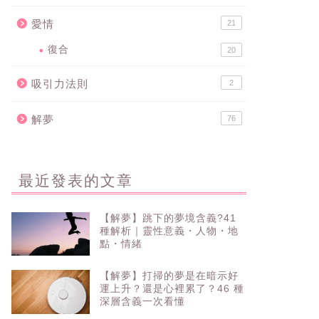
愛情
21
復合
20
吸引力法則
2
解夢
76
最近發表的文章
【解夢】跳下的夢境含義?41
種解析｜靈性意義・人物・地
點・情緒
【解夢】打掃的夢是在暗示好
運上升？還是心裡累了？46 種
深層含義一次看懂