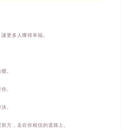
，讓更多人獲得幸福。
恐懼。
要你。
解決。
視前方，走在你相信的道路上。