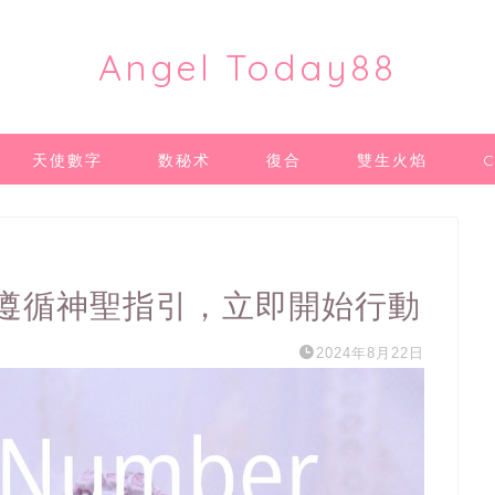
Angel Today88
天使數字
数秘术
復合
雙生火焰
｜遵循神聖指引，立即開始行動
2024年8月22日