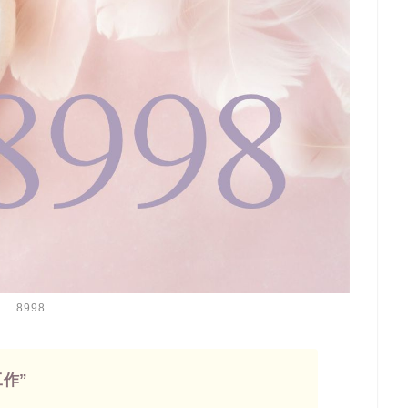
8998
作”