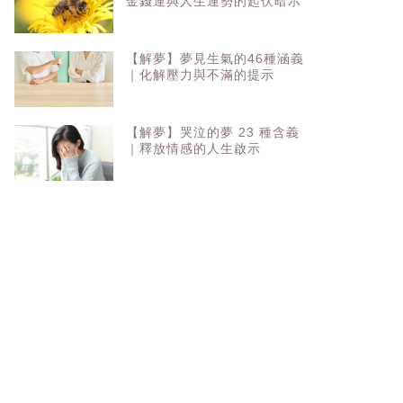
金錢運與人生運勢的起伏暗示
【解夢】夢見生氣的46種涵義
｜化解壓力與不滿的提示
【解夢】哭泣的夢 23 種含義
｜釋放情感的人生啟示