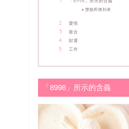
「8998」所示的含義
豐饒即將到來
愛情
復合
財運
工作
「8998」所示的含義