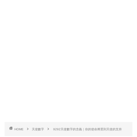
HOME
天使數字
9292天使數字的含義｜你的使命將受到天使的支持