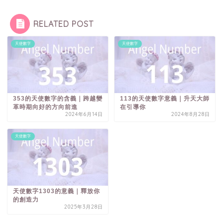
RELATED POST
天使數字
天使數字
353的天使數字的含義｜跨越變
113的天使數字意義｜升天大師
革時期向好的方向前進
在引導你
2024年6月14日
2024年8月28日
天使數字
天使數字1303的意義｜釋放你
的創造力
2025年3月28日