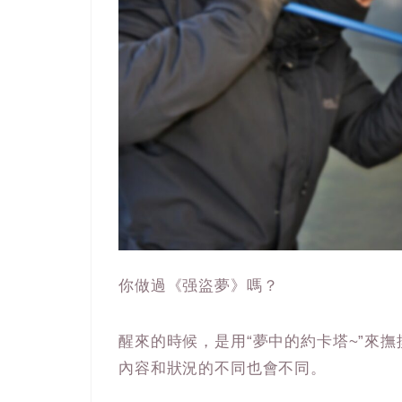
你做過《强盜夢》嗎？
醒來的時候，是用“夢中的約卡塔~”來
內容和狀況的不同也會不同。