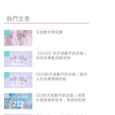
熱門文章
天使数字簡化圖
1
【2222】的天使數字的意義｜
2
信念與勇氣召喚奇跡
2323的天使數字的含義｜顯示
3
人生的重要轉折點
222的天使數字的含義｜與雙
4
生靈相會的前兆，奇跡的到來