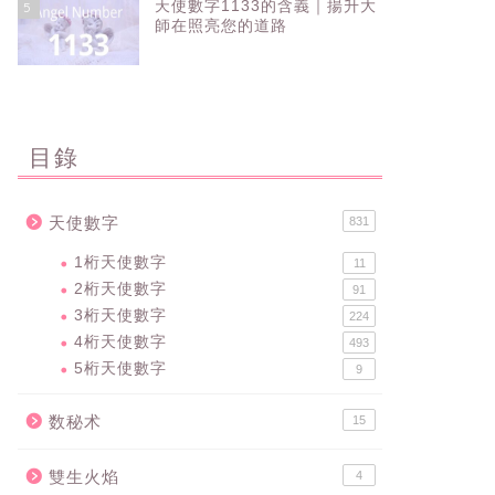
天使數字1133的含義｜揚升大
5
師在照亮您的道路
目錄
天使數字
831
1桁天使數字
11
2桁天使數字
91
3桁天使數字
224
4桁天使數字
493
5桁天使數字
9
数秘术
15
雙生火焰
4