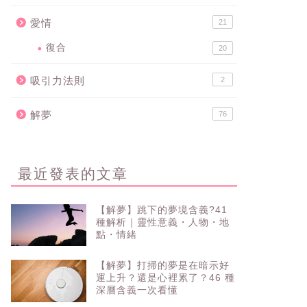
愛情
21
復合
20
吸引力法則
2
解夢
76
最近發表的文章
【解夢】跳下的夢境含義?41
種解析｜靈性意義・人物・地
點・情緒
【解夢】打掃的夢是在暗示好
運上升？還是心裡累了？46 種
深層含義一次看懂