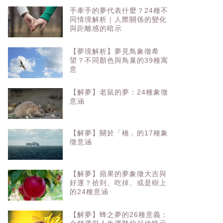
手牽手的夢代表什麼？24種不
同情境解析｜人際關係的變化
與距離感的暗示
【夢境解析】夢見鳥象徵希
望？不同顏色與鳥巢的39種寓
意
【解夢】老鼠的夢：24種象徵
意涵
【解夢】關於「橋」的17種象
徵意涵
【解夢】蘋果的夢象徵大吉與
好運？拾到、吃掉、或是樹上
的24種意涵
【解夢】蜂之夢的26種意義：