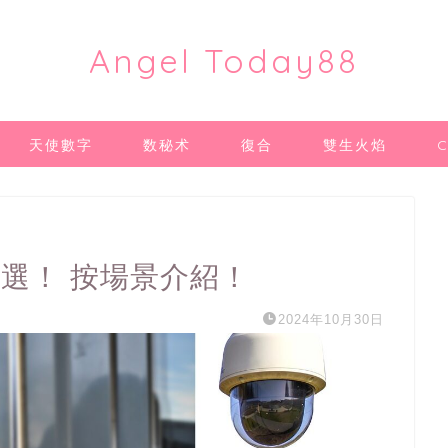
Angel Today88
天使數字
数秘术
復合
雙生火焰
選！ 按場景介紹！
2024年10月30日