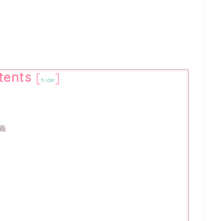
tents
[
]
hide
義