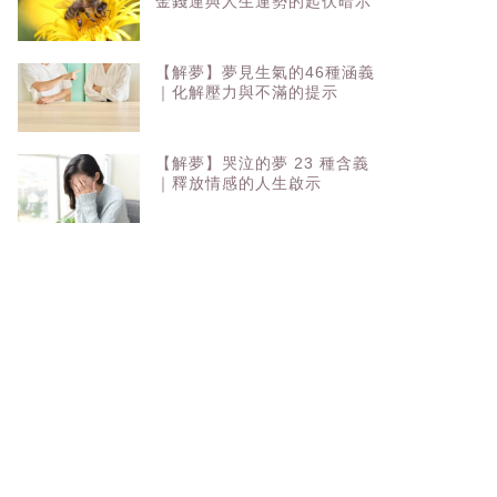
金錢運與人生運勢的起伏暗示
【解夢】夢見生氣的46種涵義
｜化解壓力與不滿的提示
【解夢】哭泣的夢 23 種含義
｜釋放情感的人生啟示