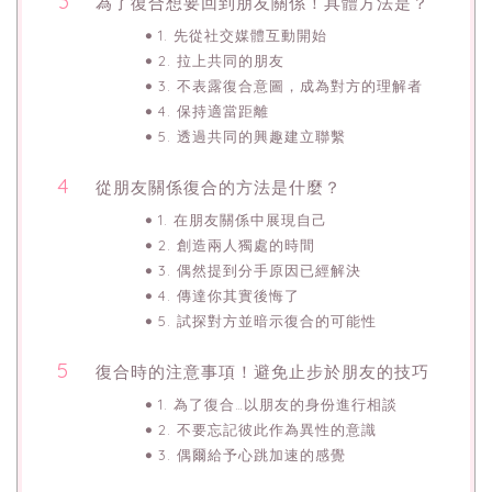
為了復合想要回到朋友關係！具體方法是？
1. 先從社交媒體互動開始
2. 拉上共同的朋友
3. 不表露復合意圖，成為對方的理解者
4. 保持適當距離
5. 透過共同的興趣建立聯繫
從朋友關係復合的方法是什麼？
1. 在朋友關係中展現自己
2. 創造兩人獨處的時間
3. 偶然提到分手原因已經解決
4. 傳達你其實後悔了
5. 試探對方並暗示復合的可能性
復合時的注意事項！避免止步於朋友的技巧
1. 為了復合…以朋友的身份進行相談
2. 不要忘記彼此作為異性的意識
3. 偶爾給予心跳加速的感覺