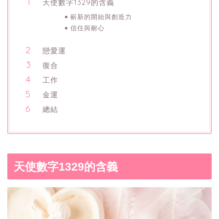
天使數字1329的含義
嶄新的開始與創造力
信任與耐心
戀愛運
復合
工作
金運
總結
天使數字1329的含義