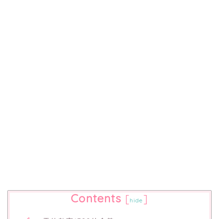
Contents
[
]
hide