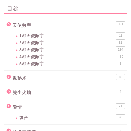
目錄
831
天使數字
1桁天使數字
11
2桁天使數字
91
3桁天使數字
224
4桁天使數字
493
5桁天使數字
9
15
数秘术
4
雙生火焰
21
愛情
復合
20
2