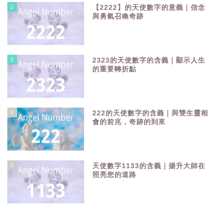
2
【2222】的天使數字的意義｜信念
與勇氣召喚奇跡
3
2323的天使數字的含義｜顯示人生
的重要轉折點
4
222的天使數字的含義｜與雙生靈相
會的前兆，奇跡的到來
5
天使數字1133的含義｜揚升大師在
照亮您的道路