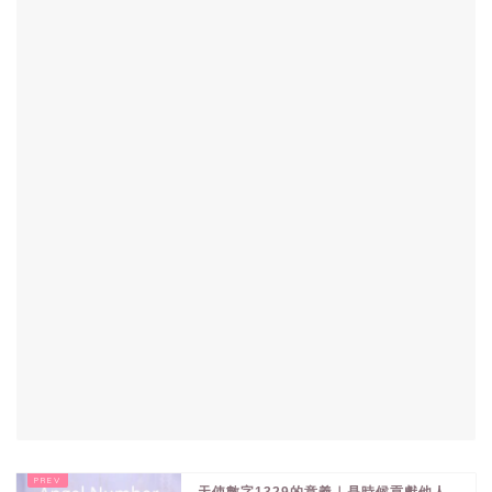
天使數字1329的意義｜是時候貢獻他人