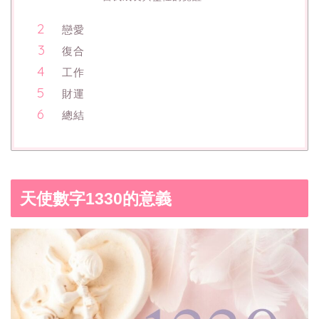
戀愛
復合
工作
財運
總結
天使數字1330的意義