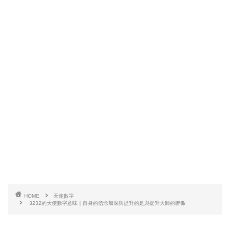
HOME
天使數字
3232的天使數字意味｜自身的信念加深與提升的是與提升大師的聯係