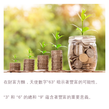
在財富方麵，天使數字”63″ 暗示著豐富的可能性。
“3” 和 “6” 的總和 “9” 蘊含著豐富的重要意義。