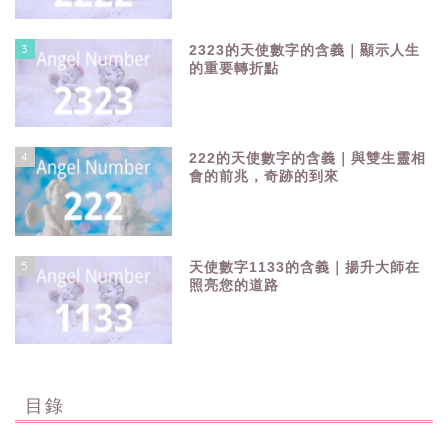
3
2323的天使數字的含義｜顯示人生
的重要轉折點
4
222的天使數字的含義｜與雙生靈相
會的前兆，奇跡的到來
5
天使數字1133的含義｜揚升大師在
照亮您的道路
目錄