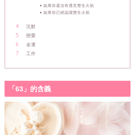
如果你還沒有遇見雙生火焰
如果你已經認識雙生火焰
沉默
戀愛
金運
工作
「63」的含義