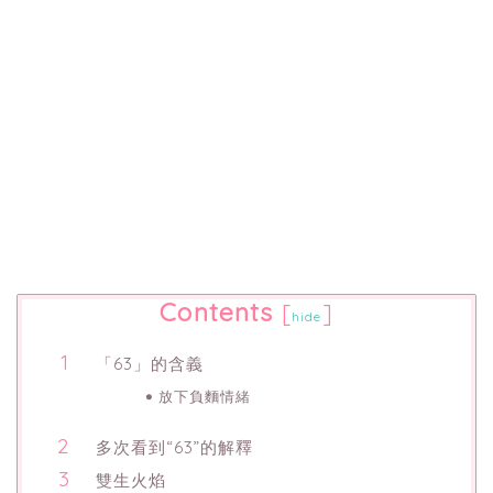
Contents
[
]
hide
「63」的含義
放下負麵情緒
多次看到“63”的解釋
雙生火焰